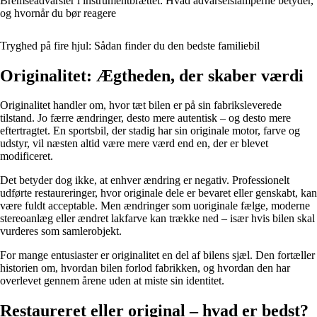
Bremseadvarsler i instrumentbrættet: Hvad advarselslamperne betyder,
og hvornår du bør reagere
Tryghed på fire hjul: Sådan finder du den bedste familiebil
Originalitet: Ægtheden, der skaber værdi
Originalitet handler om, hvor tæt bilen er på sin fabriksleverede
tilstand. Jo færre ændringer, desto mere autentisk – og desto mere
eftertragtet. En sportsbil, der stadig har sin originale motor, farve og
udstyr, vil næsten altid være mere værd end en, der er blevet
modificeret.
Det betyder dog ikke, at enhver ændring er negativ. Professionelt
udførte restaureringer, hvor originale dele er bevaret eller genskabt, kan
være fuldt acceptable. Men ændringer som uoriginale fælge, moderne
stereoanlæg eller ændret lakfarve kan trække ned – især hvis bilen skal
vurderes som samlerobjekt.
For mange entusiaster er originalitet en del af bilens sjæl. Den fortæller
historien om, hvordan bilen forlod fabrikken, og hvordan den har
overlevet gennem årene uden at miste sin identitet.
Restaureret eller original – hvad er bedst?