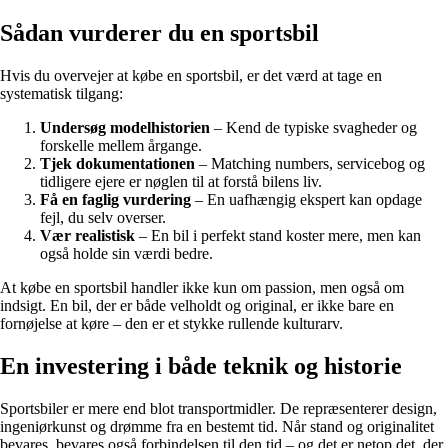
Sådan vurderer du en sportsbil
Hvis du overvejer at købe en sportsbil, er det værd at tage en
systematisk tilgang:
Undersøg modelhistorien
– Kend de typiske svagheder og
forskelle mellem årgange.
Tjek dokumentationen
– Matching numbers, servicebog og
tidligere ejere er nøglen til at forstå bilens liv.
Få en faglig vurdering
– En uafhængig ekspert kan opdage
fejl, du selv overser.
Vær realistisk
– En bil i perfekt stand koster mere, men kan
også holde sin værdi bedre.
At købe en sportsbil handler ikke kun om passion, men også om
indsigt. En bil, der er både velholdt og original, er ikke bare en
fornøjelse at køre – den er et stykke rullende kulturarv.
En investering i både teknik og historie
Sportsbiler er mere end blot transportmidler. De repræsenterer design,
ingeniørkunst og drømme fra en bestemt tid. Når stand og originalitet
bevares, bevares også forbindelsen til den tid – og det er netop det, der