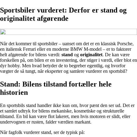
Sportsbiler vurderet: Derfor er stand og
originalitet afgørende
Når det kommer til sportsbiler – uanset om det er en klassisk Porsche,
en italiensk Ferrari eller en moderne BMW M-model – er to faktorer
helt afgørende for bilens værdi:
stand
og
originalitet
. De kan være
forskellen på, om bilen er en investering, der stiger i værdi, eller blot en
dyr hobby. Men hvad betyder de to begreber egentlig, og hvorfor
vægter de så tungt, når eksperter og samlere vurderer en sportsbil?
Stand: Bilens tilstand fortæller hele
historien
En sportsbils stand handler ikke kun om, hvor pænt den ser ud. Det er
et samlet udtryk for bilens mekaniske, kosmetiske og strukturelle
tilstand. En bil kan være flot lakeret, men hvis motoren er slidt, eller
undervognen er rusten, falder værdien markant.
Når fagfolk vurderer stand, ser de typisk på: