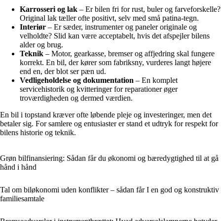
Karrosseri og lak
– Er bilen fri for rust, buler og farveforskelle?
Original lak tæller ofte positivt, selv med små patina-tegn.
Interiør
– Er sæder, instrumenter og paneler originale og
velholdte? Slid kan være acceptabelt, hvis det afspejler bilens
alder og brug.
Teknik
– Motor, gearkasse, bremser og affjedring skal fungere
korrekt. En bil, der kører som fabriksny, vurderes langt højere
end en, der blot ser pæn ud.
Vedligeholdelse og dokumentation
– En komplet
servicehistorik og kvitteringer for reparationer øger
troværdigheden og dermed værdien.
En bil i topstand kræver ofte løbende pleje og investeringer, men det
betaler sig. For samlere og entusiaster er stand et udtryk for respekt for
bilens historie og teknik.
Grøn bilfinansiering: Sådan får du økonomi og bæredygtighed til at gå
hånd i hånd
Tal om biløkonomi uden konflikter – sådan får I en god og konstruktiv
familiesamtale