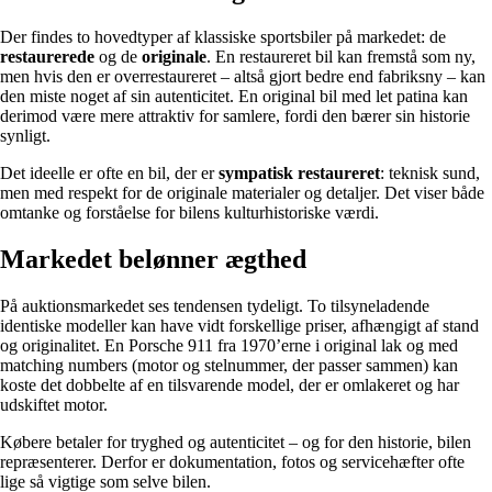
Der findes to hovedtyper af klassiske sportsbiler på markedet: de
restaurerede
og de
originale
. En restaureret bil kan fremstå som ny,
men hvis den er overrestaureret – altså gjort bedre end fabriksny – kan
den miste noget af sin autenticitet. En original bil med let patina kan
derimod være mere attraktiv for samlere, fordi den bærer sin historie
synligt.
Det ideelle er ofte en bil, der er
sympatisk restaureret
: teknisk sund,
men med respekt for de originale materialer og detaljer. Det viser både
omtanke og forståelse for bilens kulturhistoriske værdi.
Markedet belønner ægthed
På auktionsmarkedet ses tendensen tydeligt. To tilsyneladende
identiske modeller kan have vidt forskellige priser, afhængigt af stand
og originalitet. En Porsche 911 fra 1970’erne i original lak og med
matching numbers (motor og stelnummer, der passer sammen) kan
koste det dobbelte af en tilsvarende model, der er omlakeret og har
udskiftet motor.
Købere betaler for tryghed og autenticitet – og for den historie, bilen
repræsenterer. Derfor er dokumentation, fotos og servicehæfter ofte
lige så vigtige som selve bilen.