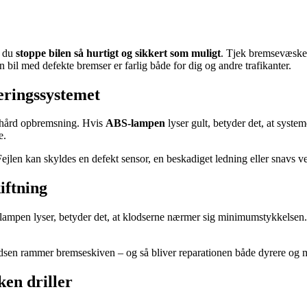
l du
stoppe bilen så hurtigt og sikkert som muligt
. Tjek bremsevæsken
 bil med defekte bremser er farlig både for dig og andre trafikanter.
eringssystemet
r hård opbremsning. Hvis
ABS-lampen
lyser gult, betyder det, at syste
e.
 Fejlen kan skyldes en defekt sensor, en beskadiget ledning eller snavs 
iftning
 lampen lyser, betyder det, at klodserne nærmer sig minimumstykkelsen. 
lodsen rammer bremseskiven – og så bliver reparationen både dyrere og 
en driller