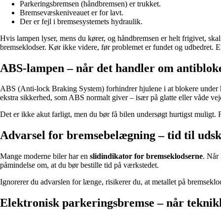
Parkeringsbremsen (håndbremsen) er trukket.
Bremsevæskeniveauet er for lavt.
Der er fejl i bremsesystemets hydraulik.
Hvis lampen lyser, mens du kører, og håndbremsen er helt frigivet, ska
bremseklodser. Kør ikke videre, før problemet er fundet og udbedret. En
ABS-lampen – når det handler om antiblok
ABS (Anti-lock Braking System) forhindrer hjulene i at blokere unde
ekstra sikkerhed, som ABS normalt giver – især på glatte eller våde vej
Det er ikke akut farligt, men du bør få bilen undersøgt hurtigst muligt.
Advarsel for bremsebelægning – tid til udsk
Mange moderne biler har en
slidindikator for bremseklodserne
. Når
påmindelse om, at du bør bestille tid på værkstedet.
Ignorerer du advarslen for længe, risikerer du, at metallet på bremsek
Elektronisk parkeringsbremse – når teknikk