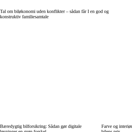
Tal om biløkonomi uden konflikter – sådan får I en god og
konstruktiv familiesamtale
Bæredygtig bilforsikring: Sådan gør digitale
Farve og interiø
løsninger en grøn forskel
bilens pris