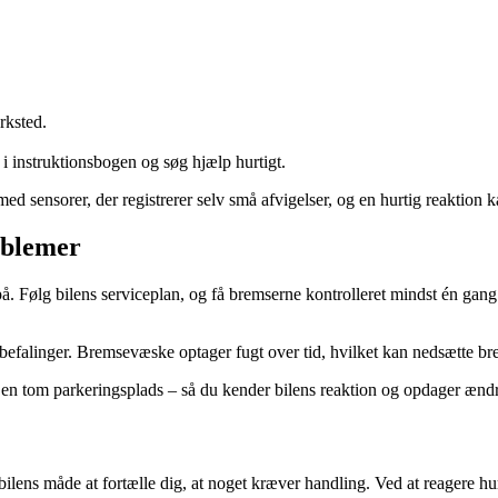
rksted.
 i instruktionsbogen og søg hjælp hurtigt.
 med sensorer, der registrerer selv små afvigelser, og en hurtig reaktion
oblemer
 Følg bilens serviceplan, og få bremserne kontrolleret mindst én gang o
efalinger. Bremsevæske optager fugt over tid, hvilket kan nedsætte bre
 en tom parkeringsplads – så du kender bilens reaktion og opdager ændri
lens måde at fortælle dig, at noget kræver handling. Ved at reagere hurti