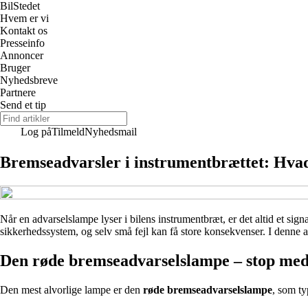
Bil
Stedet
Hvem er vi
Kontakt os
Presseinfo
Annoncer
Bruger
Nyhedsbreve
Partnere
Send et tip
Log på
Tilmeld
Nyhedsmail
Bremseadvarsler i instrumentbrættet: Hvad
Når en advarselslampe lyser i bilens instrumentbræt, er det altid et si
sikkerhedssystem, og selv små fejl kan få store konsekvenser. I denne 
Den røde bremseadvarselslampe – stop me
Den mest alvorlige lampe er den
røde bremseadvarselslampe
, som ty