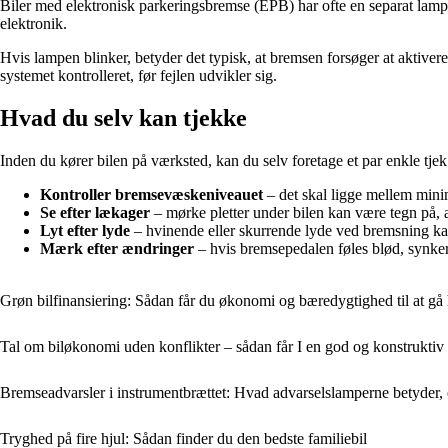
Biler med elektronisk parkeringsbremse (EPB) har ofte en separat lampe,
elektronik.
Hvis lampen blinker, betyder det typisk, at bremsen forsøger at aktivere 
systemet kontrolleret, før fejlen udvikler sig.
Hvad du selv kan tjekke
Inden du kører bilen på værksted, kan du selv foretage et par enkle tjek
Kontroller bremsevæskeniveauet
– det skal ligge mellem min
Se efter lækager
– mørke pletter under bilen kan være tegn på, 
Lyt efter lyde
– hvinende eller skurrende lyde ved bremsning kan 
Mærk efter ændringer
– hvis bremsepedalen føles blød, synker 
Grøn bilfinansiering: Sådan får du økonomi og bæredygtighed til at gå
Tal om biløkonomi uden konflikter – sådan får I en god og konstruktiv
Bremseadvarsler i instrumentbrættet: Hvad advarselslamperne betyder,
Tryghed på fire hjul: Sådan finder du den bedste familiebil