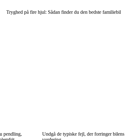
Tryghed på fire hjul: Sådan finder du den bedste familiebil
du pendling,
Undgå de typiske fejl, der forringer bilens
blemfrit
vurdering