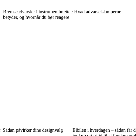
Bremseadvarsler i instrumentbrættet: Hvad advarselslamperne
betyder, og hvornår du bør reagere
r: Sådan påvirker dine designvalg
Elbilen i hverdagen – sådan får 
indkøb og fritid til at fungere pro