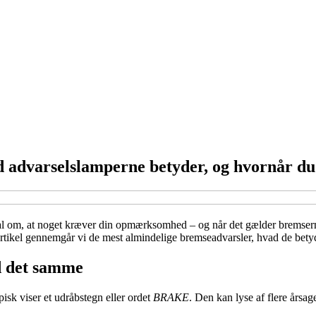
 advarselslamperne betyder, og hvornår du
gnal om, at noget kræver din opmærksomhed – og når det gælder bremserne
artikel gennemgår vi de mest almindelige bremseadvarsler, hvad de bety
d det samme
pisk viser et udråbstegn eller ordet
BRAKE
. Den kan lyse af flere årsage