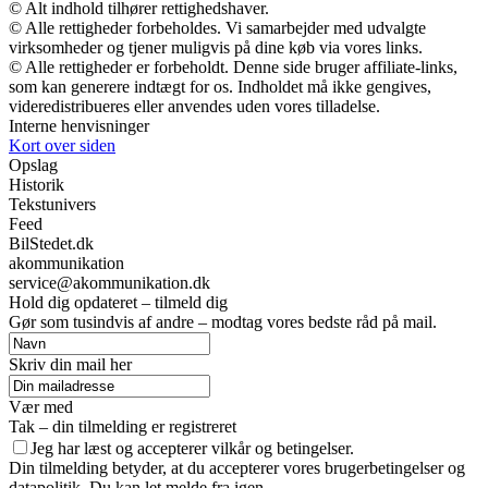
© Alt indhold tilhører rettighedshaver.
© Alle rettigheder forbeholdes. Vi samarbejder med udvalgte
virksomheder og tjener muligvis på dine køb via vores links.
© Alle rettigheder er forbeholdt. Denne side bruger affiliate-links,
som kan generere indtægt for os. Indholdet må ikke gengives,
videredistribueres eller anvendes uden vores tilladelse.
Interne henvisninger
Kort over siden
Opslag
Historik
Tekstunivers
Feed
BilStedet.dk
akommunikation
service@akommunikation.dk
Hold dig opdateret – tilmeld dig
Gør som tusindvis af andre – modtag vores bedste råd på mail.
Skriv din mail her
Vær med
Tak – din tilmelding er registreret
Jeg har læst og accepterer vilkår og betingelser.
Din tilmelding betyder, at du accepterer vores brugerbetingelser og
datapolitik. Du kan let melde fra igen.