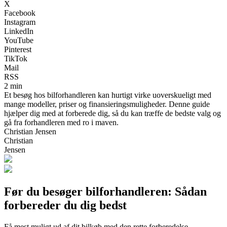
X
Facebook
Instagram
LinkedIn
YouTube
Pinterest
TikTok
Mail
RSS
2 min
Et besøg hos bilforhandleren kan hurtigt virke uoverskueligt med
mange modeller, priser og finansieringsmuligheder. Denne guide
hjælper dig med at forberede dig, så du kan træffe de bedste valg og
gå fra forhandleren med ro i maven.
Christian Jensen
Christian
Jensen
Før du besøger bilforhandleren: Sådan
forbereder du dig bedst
Få mest muligt ud af dit bilkøb med den rette forberedelse