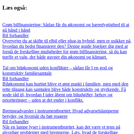
Læs også:
Grøn bilfinansiering: Sådan får du økonomi og bæredygtighed til at
gå hånd i hånd
Bil forhandler
Overvejer du at skifte til elbil eller plug-in hybrid, men er usikker på,
hvordan du bedst finansierer den? Denne guide hjælper dig med at
forstå de forskellige muligheder for grøn bilfinansiering, så du kan
træffe et valg, der både gavner din økonomi og klimaet.
Tal om biløkonomi uden konflikter – sådan får I en god og
konstruktiv familiesamtale
Bil forhandler
Biløkonomi kan hurtigt blive et ømt punkt i familien, men med den
rette tilgang kan samtalen blive både konstruktiv og styrkende. Få
gode råd til, hvordan I taler åbent om biludgifter, behov og
prioriteringer – uden at det ender i konflikt.
Bremseadvarsler i instrumentbrættet: Hvad advarselslamperne
betyder, og hvornår du bør reagere
Bil forhandler
Når en lampe lyser i instrumentbrættet, kan det være et tegn på
alvorlige problemer med bremserne. Læs, hvad de forskellige