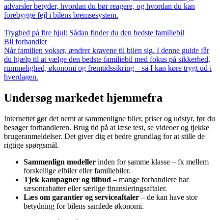
advarsler betyder, hvordan du bør reagere, og hvordan du kan
forebygge fejl i bilens bremsesystem.
Tryghed på fire hjul: Sådan finder du den bedste familiebil
Bil forhandler
Når familien vokser, ændrer kravene til bilen sig. I denne guide får
du hjælp til at vælge den bedste familiebil med fokus på sikkerhed,
rummelighed, økonomi og fremtidssikring – så I kan køre trygt ud i
hverdagen.
Undersøg markedet hjemmefra
Internettet gør det nemt at sammenligne biler, priser og udstyr, før du
besøger forhandleren. Brug tid på at læse test, se videoer og tjekke
brugeranmeldelser. Det giver dig et bedre grundlag for at stille de
rigtige spørgsmål.
Sammenlign modeller
inden for samme klasse – fx mellem
forskellige elbiler eller familiebiler.
Tjek kampagner og tilbud
– mange forhandlere har
sæsonrabatter eller særlige finansieringsaftaler.
Læs om garantier og serviceaftaler
– de kan have stor
betydning for bilens samlede økonomi.