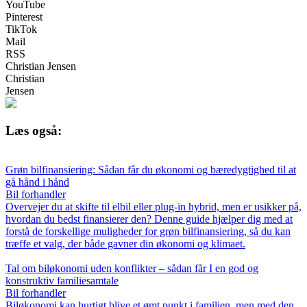
YouTube
Pinterest
TikTok
Mail
RSS
Christian Jensen
Christian
Jensen
Læs også:
Grøn bilfinansiering: Sådan får du økonomi og bæredygtighed til at
gå hånd i hånd
Bil forhandler
Overvejer du at skifte til elbil eller plug-in hybrid, men er usikker på,
hvordan du bedst finansierer den? Denne guide hjælper dig med at
forstå de forskellige muligheder for grøn bilfinansiering, så du kan
træffe et valg, der både gavner din økonomi og klimaet.
Tal om biløkonomi uden konflikter – sådan får I en god og
konstruktiv familiesamtale
Bil forhandler
Biløkonomi kan hurtigt blive et ømt punkt i familien, men med den