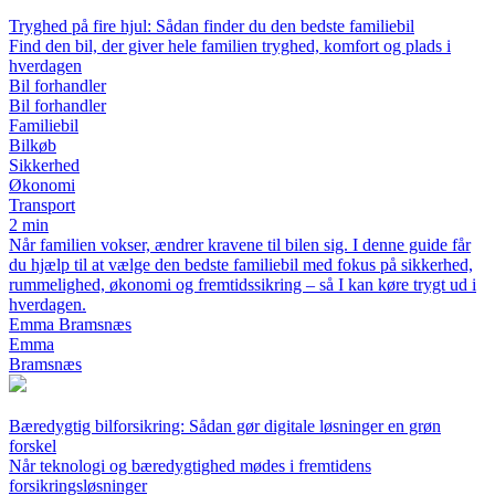
Tryghed på fire hjul: Sådan finder du den bedste familiebil
Find den bil, der giver hele familien tryghed, komfort og plads i
hverdagen
Bil forhandler
Bil forhandler
Familiebil
Bilkøb
Sikkerhed
Økonomi
Transport
2 min
Når familien vokser, ændrer kravene til bilen sig. I denne guide får
du hjælp til at vælge den bedste familiebil med fokus på sikkerhed,
rummelighed, økonomi og fremtidssikring – så I kan køre trygt ud i
hverdagen.
Emma Bramsnæs
Emma
Bramsnæs
Bæredygtig bilforsikring: Sådan gør digitale løsninger en grøn
forskel
Når teknologi og bæredygtighed mødes i fremtidens
forsikringsløsninger