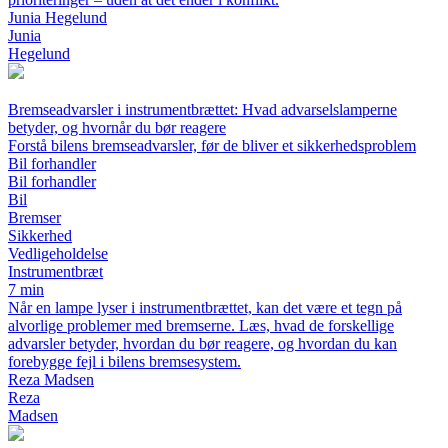
Junia Hegelund
Junia
Hegelund
Bremseadvarsler i instrumentbrættet: Hvad advarselslamperne
betyder, og hvornår du bør reagere
Forstå bilens bremseadvarsler, før de bliver et sikkerhedsproblem
Bil forhandler
Bil forhandler
Bil
Bremser
Sikkerhed
Vedligeholdelse
Instrumentbræt
7 min
Når en lampe lyser i instrumentbrættet, kan det være et tegn på
alvorlige problemer med bremserne. Læs, hvad de forskellige
advarsler betyder, hvordan du bør reagere, og hvordan du kan
forebygge fejl i bilens bremsesystem.
Reza Madsen
Reza
Madsen