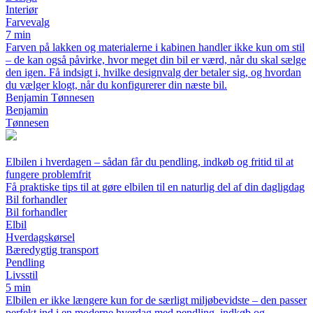
Interiør
Farvevalg
7 min
Farven på lakken og materialerne i kabinen handler ikke kun om stil
– de kan også påvirke, hvor meget din bil er værd, når du skal sælge
den igen. Få indsigt i, hvilke designvalg der betaler sig, og hvordan
du vælger klogt, når du konfigurerer din næste bil.
Benjamin Tønnesen
Benjamin
Tønnesen
Elbilen i hverdagen – sådan får du pendling, indkøb og fritid til at
fungere problemfrit
Få praktiske tips til at gøre elbilen til en naturlig del af din dagligdag
Bil forhandler
Bil forhandler
Elbil
Hverdagskørsel
Bæredygtig transport
Pendling
Livsstil
5 min
Elbilen er ikke længere kun for de særligt miljøbevidste – den passer
perfekt ind i en moderne hverdag med pendling, indkøb og