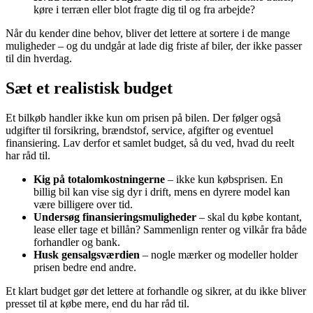
køre i terræn eller blot fragte dig til og fra arbejde?
Når du kender dine behov, bliver det lettere at sortere i de mange
muligheder – og du undgår at lade dig friste af biler, der ikke passer
til din hverdag.
Sæt et realistisk budget
Et bilkøb handler ikke kun om prisen på bilen. Der følger også
udgifter til forsikring, brændstof, service, afgifter og eventuel
finansiering. Lav derfor et samlet budget, så du ved, hvad du reelt
har råd til.
Kig på totalomkostningerne
– ikke kun købsprisen. En
billig bil kan vise sig dyr i drift, mens en dyrere model kan
være billigere over tid.
Undersøg finansieringsmuligheder
– skal du købe kontant,
lease eller tage et billån? Sammenlign renter og vilkår fra både
forhandler og bank.
Husk gensalgsværdien
– nogle mærker og modeller holder
prisen bedre end andre.
Et klart budget gør det lettere at forhandle og sikrer, at du ikke bliver
presset til at købe mere, end du har råd til.