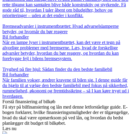
rette tilgang kan samtalen blive både konstruktiv og styrkende. Få
gode råd til, hvordan I taler åbent om biludgifter, behov og
prioriteringer – uden at det ender i konflikt.
Bremseadvarsler i instrumentbrættet: Hvad advarselslamperne
betyder, og hvornår du bør reagere
Bil forhandler
Når en lampe lyser i instrumentbrættet, kan det være et tegn på
alvorlige problemer med bremserne. Læs, hvad de forskellige
advarsler betyder, hvordan du bør reagere, og hvordan du kan
forebygge fejl i bilens bremsesystem.
Tryghed på fire hjul: Sådan finder du den bedste familiebil
Bil forhandler
Når familien vokser, ændrer kravene til bilen sig. I denne guide får
du hjælp til at vælge den bedste familiebil med fokus på sikkerhed,
rummelighed, økonomi og fremtidssikring – så I kan køre trygt ud i
hverdagen.
Forstå finansiering af bilkøb
Få styr på bilfinansiering og lån med denne letforståelige guide. E-
bogen forklarer, hvilke finansieringsmuligheder der er tilgængelige,
hvad du skal være opmærksom på ved lån, og hvordan du bedst
planlægger dit budget til bilkøbet.
Læs nu