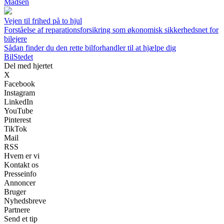
Madsen
Vejen til frihed på to hjul
Forståelse af reparationsforsikring som økonomisk sikkerhedsnet for
bilejere
Sådan finder du den rette bilforhandler til at hjælpe dig
Bil
Stedet
Del med hjertet
X
Facebook
Instagram
LinkedIn
YouTube
Pinterest
TikTok
Mail
RSS
Hvem er vi
Kontakt os
Presseinfo
Annoncer
Bruger
Nyhedsbreve
Partnere
Send et tip