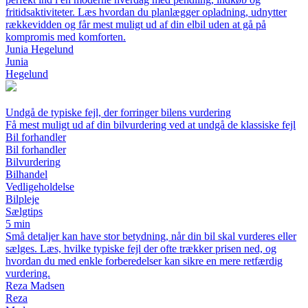
fritidsaktiviteter. Læs hvordan du planlægger opladning, udnytter
rækkevidden og får mest muligt ud af din elbil uden at gå på
kompromis med komforten.
Junia Hegelund
Junia
Hegelund
Undgå de typiske fejl, der forringer bilens vurdering
Få mest muligt ud af din bilvurdering ved at undgå de klassiske fejl
Bil forhandler
Bil forhandler
Bilvurdering
Bilhandel
Vedligeholdelse
Bilpleje
Sælgtips
5 min
Små detaljer kan have stor betydning, når din bil skal vurderes eller
sælges. Læs, hvilke typiske fejl der ofte trækker prisen ned, og
hvordan du med enkle forberedelser kan sikre en mere retfærdig
vurdering.
Reza Madsen
Reza