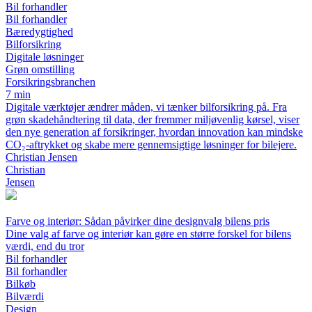
Bil forhandler
Bil forhandler
Bæredygtighed
Bilforsikring
Digitale løsninger
Grøn omstilling
Forsikringsbranchen
7 min
Digitale værktøjer ændrer måden, vi tænker bilforsikring på. Fra
grøn skadehåndtering til data, der fremmer miljøvenlig kørsel, viser
den nye generation af forsikringer, hvordan innovation kan mindske
CO₂-aftrykket og skabe mere gennemsigtige løsninger for bilejere.
Christian Jensen
Christian
Jensen
Farve og interiør: Sådan påvirker dine designvalg bilens pris
Dine valg af farve og interiør kan gøre en større forskel for bilens
værdi, end du tror
Bil forhandler
Bil forhandler
Bilkøb
Bilværdi
Design