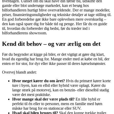
hverdagen. Uanset om du skal have din første bil, udskifte den
gamle eller blot undersøge markedet, kan et besøg hos
bilforhandleren hurtigt blive overvældende. Der er mange modeller,
priser, finansieringsmuligheder og tekniske detaljer at tage stilling til.
En god forberedelse gør ikke bare oplevelsen mere overskuelig –
den kan også spare dig for både tid og penge. Her får du en guide
til, hvordan du forbereder dig bedst, før du træder ind i
bilforhandlerens showroom.
Kend dit behov – og vær ærlig om det
Før du begynder at kigge på biler, er det vigtigt at gøre dig klart,
hvad du egentlig har brug for. Mange ender med at købe en bil, der
enten er for stor, for dyr eller ikke passer til deres kørselsmønster.
Overvej blandt andet:
Hvor meget kører du om året?
Hvis du primært kører korte
ture i byen, kan en elbil eller hybrid være oplagt. Kører du
lange stræk på motorvej, kan en benzin- eller dieselbil stadig
være det mest praktiske.
Hvor mange skal der være plads til?
En lille bybil er
perfekt til én eller to personer, mens en familie med børn
måske har brug for en stationcar eller SUV.
Hvad skal bilen bruges til?
Skal den kunne trække trailer,