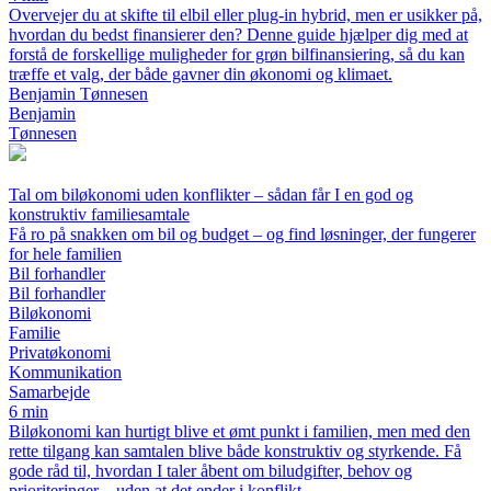
Overvejer du at skifte til elbil eller plug-in hybrid, men er usikker på,
hvordan du bedst finansierer den? Denne guide hjælper dig med at
forstå de forskellige muligheder for grøn bilfinansiering, så du kan
træffe et valg, der både gavner din økonomi og klimaet.
Benjamin Tønnesen
Benjamin
Tønnesen
Tal om biløkonomi uden konflikter – sådan får I en god og
konstruktiv familiesamtale
Få ro på snakken om bil og budget – og find løsninger, der fungerer
for hele familien
Bil forhandler
Bil forhandler
Biløkonomi
Familie
Privatøkonomi
Kommunikation
Samarbejde
6 min
Biløkonomi kan hurtigt blive et ømt punkt i familien, men med den
rette tilgang kan samtalen blive både konstruktiv og styrkende. Få
gode råd til, hvordan I taler åbent om biludgifter, behov og
prioriteringer – uden at det ender i konflikt.